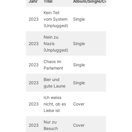
Jahr
Titel
Album/Single/Cover
Anme
Kein Teil
Erstve
2023
vom System
Single
03. Ap
(Unplugged)
Nein zu
Erstve
2023
Nazis
Single
01. Ma
(Unplugged)
Chaos im
Erstve
2023
Single
Parlament
29. S
Bier und
Erstve
2023
Single
gute Laune
27. Ok
Ich weiss
2023
nicht, ob es
Cover
Nur a
Liebe ist
Nur zu
2023
Cover
Nur a
Besuch