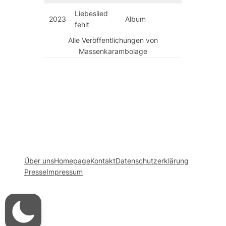
Liebeslied
Erstve
2023
Album
fehlt
01. D
Alle Veröffentlichungen von
Massenkarambolage
Über uns
Homepage
Kontakt
Datenschutzerklärung
Presse
Impressum